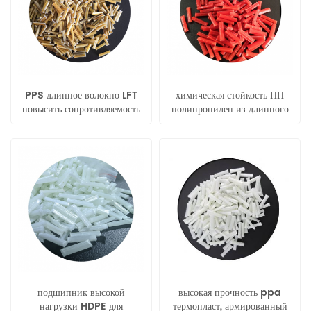
PPS длинное волокно LFT
химическая стойкость ПП
повысить сопротивляемость
полипропилен из длинного
pps для профиля
стекловолокна lgf гранулы
подшипник высокой
высокая прочность ppa
нагрузки HDPE для
термопласт, армированный