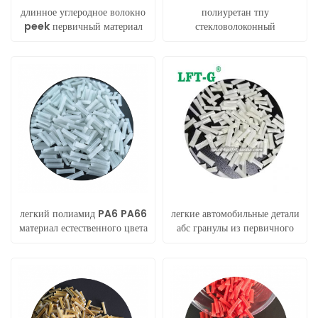
длинное углеродное волокно
полиуретан тпу
peek первичный материал
стекловолоконный
peek композит улучшает
термопластический
гранулы
полиуретан для процесса
впрыска
легкий полиамид PA6 PA66
легкие автомобильные детали
материал естественного цвета
абс гранулы из первичного
для автозапчастей
материала LGF LFT
композитные гранулы абс