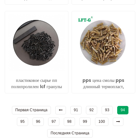
трубопровода армированный
длинным стекловолокном
длинными волокнами
пластиковое сырье пп
pps цена смолы pps
полипролилен lcf гранулы
длинный термопласт,
углеродного волокна
армированный
стекловолокном pps
гранулы
Первая Страница
91
92
93
94
95
96
97
98
99
100
Последняя Страница