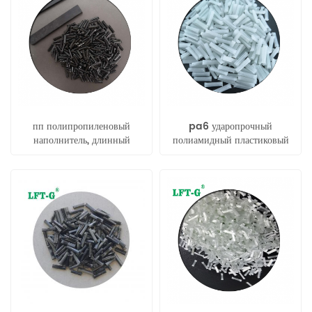
пп полипропиленовый
pa6 ударопрочный
наполнитель, длинный
полиамидный пластиковый
термопласт, армированный
сырьевой компаунд pa6 lgf
углеродным волокном