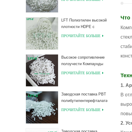
PLA, армированные
длинным
стекловолокном
Что 
LFT Полиэтилен высокой
плотности HDPE с
Комп
армированием длинным
ПРОЧИТАЙТЕ БОЛЬШЕ
стек
стекловолокном
стаб
конс
Высокое сопротивление
ползучести Компаунды
из длинного
ПРОЧИТАЙТЕ БОЛЬШЕ
Тех
стекловолокна,
наполненные MXD 6
1. А
Заводская поставка PBT
В от
полибутилентерефталата
выро
с длинными
ПРОЧИТАЙТЕ БОЛЬШЕ
повы
соединениями,
армированными
2. У
стекловолокном
Заводская поставка