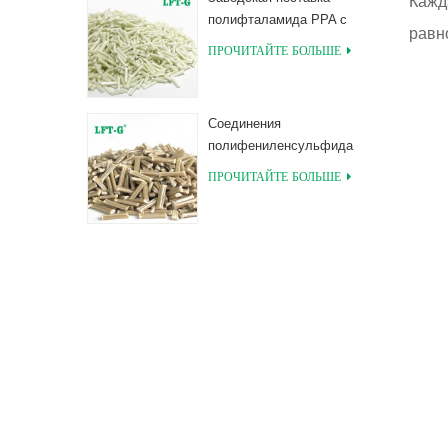
Кажд
полифталамида PPA с
равн
длинными
ПРОЧИТАЙТЕ БОЛЬШЕ
соединениями,
армированными
стекловолокном
Соединения
полифениленсульфида
PPS, армированные
ПРОЧИТАЙТЕ БОЛЬШЕ
длинным
стекловолокном