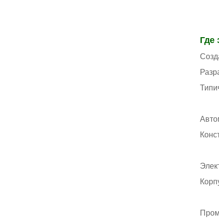
Где 
Созд
Разр
Типи
Авто
Конс
Элек
Корп
Про