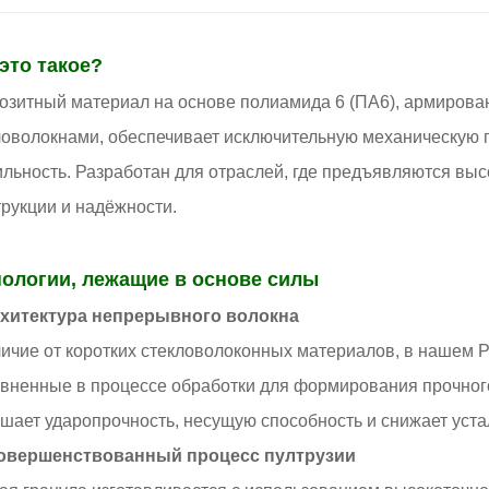
это такое?
озитный материал на основе полиамида 6 (ПА6), армиро
ловолокнами, обеспечивает исключительную механическую п
ильность. Разработан для отраслей, где предъявляются выс
трукции и надёжности.
нологии, лежащие в основе силы
рхитектура непрерывного волокна
личие от коротких стекловолоконных материалов, в нашем 
вненные в процессе обработки для формирования прочного
шает ударопрочность, несущую способность и снижает уста
совершенствованный процесс пултрузии