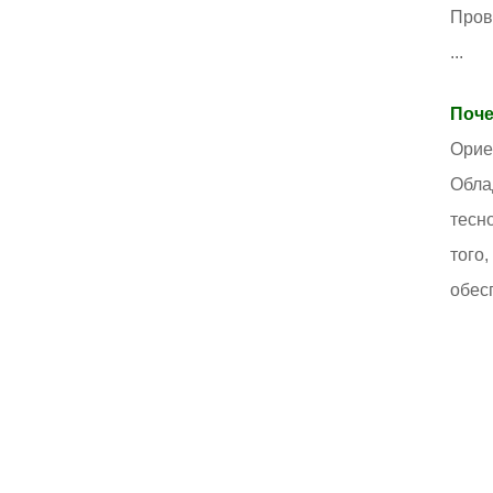
Пров
...
Поче
Орие
Обла
тесн
того
обес