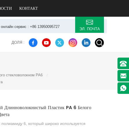
ВОСТИ
КОНТАКТ
7 онлайн сервис : +86 13950095727
ЭЛ. ПОЧТА
ДОЛЯ :
ого стекловолокном PA6
/
та
й Длинноволокнистый Пластик PA 6 Белого
Цвета
к полиамиду 6, который широко используется