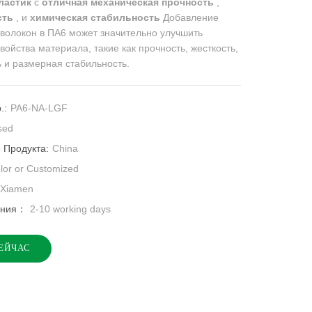
ластик
с
отличная механическая прочность
,
сть
, и
химическая стабильность
Добавление
волокон в ПА6 может значительно улучшить
войства материала, такие как прочность, жесткость,
 и размерная стабильность.
.:
PA6-NA-LGF
sed
 Продукта:
China
olor or Customized
Xiamen
ения：
2-10 working days
ЕЙЧАС