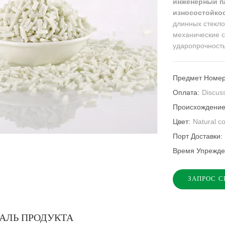
инженерный п
износостойко
длинных стекло
механические с
ударопрочность
Предмет Номер
Оплата:
Discus
Происхождение
Цвет:
Natural c
Порт Доставки:
Время Упрежд
ЗАПРОС С
АЛЬ ПРОДУКТА