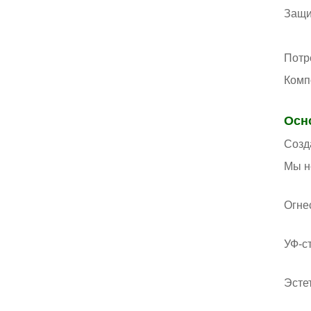
Защи
Потр
Комп
Осн
Созд
Мы н
Огне
УФ-с
Эсте