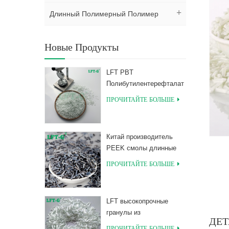
Длинный Полимерный Полимер
Новые Продукты
LFT PBT
Полибутилентерефталат
Композиты с длинным
ПРОЧИТАЙТЕ БОЛЬШЕ
стекловолокнистым
наполнителем
Китай производитель
PEEK смолы длинные
гранулы, армированные
ПРОЧИТАЙТЕ БОЛЬШЕ
углеродным волокном
LFT высокопрочные
гранулы из
ДЕТ
полимолочной кислоты
ПРОЧИТАЙТЕ БОЛЬШЕ