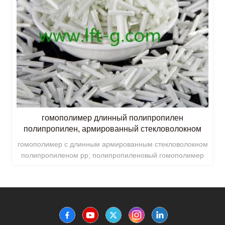
гомополимер длинный полипропилен
полипропилен, армированный стекловолокном
гомополимер с длинным армированным стекловолокном
полипропиленом pp; полипропиленовый гомополимер
длинное стекловолокно полимеризуется из одного
пропиленового мономера, с высокой кристалличностью,
хорошей механической прочностью и термостойкостью.