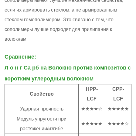
сополимеры имеют лучшие механические свойства,
если их армировать стеклом, а не армированным
стеклом гомополимером. Это связано с тем, что
сополимеры лучше подходят для прилипания к
волокнам.
Сравнение:
Л
о
н
г
Ca
рб
на
Волокно против композитов с
коротким углеродным волокном
HPP-
CPP-
Свойство
LGF
LGF
Ударная прочность
★★★★☆
★★★★★
Модуль упругости при
★★★★★
★★★★☆
растяжении/изгибе