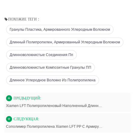
ПОХОЖИЕ ТЕГИ :
Гранулы Пластика, Армированного Углеродным Волокном
Длинный Полипропилен, Армированный Углеродным Волокном
Длинноволокнистые Соединения Пп
Длинноволокнистые Композитные Гранулы ПП
Длинное Углеродное Волокно Из Полипропилена
ПРЕДЫДУЩИЙ:
Xiamen LFT Полипропиленовый Наполненный Длинный Пластик, Модифицированный Углеродным Волокном, Высокая Прочность И Жесткость
СЛЕДУЮЩАЯ:
Сополимер Полипропилена Xiamen LFT PP С Армирующими Полимерами Из Длинного Углеродного Волокна