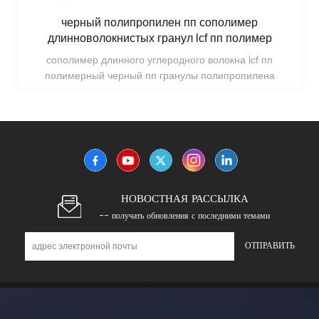
имер
пластиковое сырье пп полипролилен lcf г
олимер
углеродного волокна
 lcf пп
переработанное и первичное длинное углеро
опилена
волокно pp 94-V0 гранулы
НОВОСТНАЯ РАССЫЛКА
-- получать обновления с последними темами