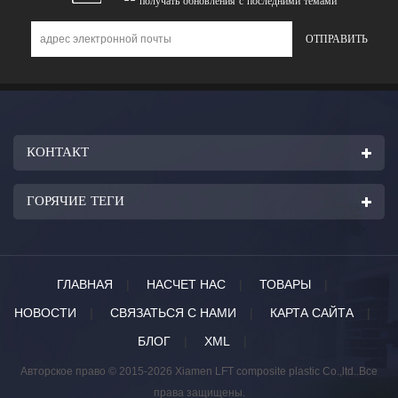
-- получать обновления с последними темами
КОНТАКТ
ГОРЯЧИЕ ТЕГИ
ГЛАВНАЯ
|
НАСЧЕТ НАС
|
ТОВАРЫ
|
НОВОСТИ
|
СВЯЗАТЬСЯ С НАМИ
|
КАРТА САЙТА
|
БЛОГ
|
XML
|
Авторское право © 2015-2026 Xiamen LFT composite plastic Co.,ltd..Все
права защищены.