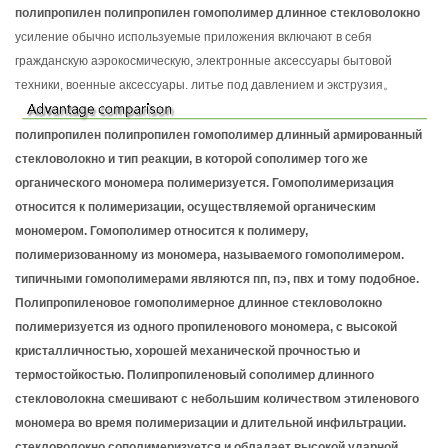
полипропилен полипропилен гомополимер длинное стекловолокно
усиление обычно используемые приложения включают в себя
гражданскую аэрокосмическую, электронные аксессуары бытовой
техники, военные аксессуары. литье под давлением и экструзия。
полипропилен полипропилен гомополимер длинный армированный
стекловолокно
и тип реакции, в которой сополимер того же
органического мономера полимеризуется. Гомополимеризация
относится к полимеризации, осуществляемой органическим
мономером. Гомополимер относится к полимеру,
полимеризованному из мономера, называемого гомополимером.
типичными гомополимерами являются пп, пэ, пвх и тому подобное.
Полипропиленовое гомополимерное длинное стекловолокно
полимеризуется из одного пропиленового мономера, с высокой
кристалличностью, хорошей механической прочностью и
термостойкостью. Полипропиленовый сополимер длинного
стекловолокна смешивают с небольшим количеством этиленового
мономера во время полимеризации и длительной инфильтрации.
стекловолокно сополимеризуется и обладает высокой ударной