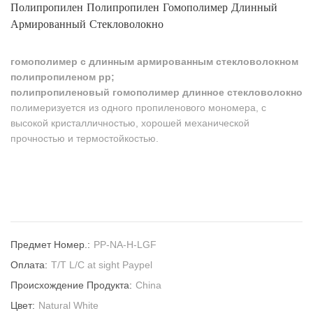
Полипропилен Полипропилен Гомополимер Длинный
Армированный Стекловолокно
гомополимер с длинным армированным стекловолокном
полипропиленом pp;
полипропиленовый гомополимер длинное стекловолокно
полимеризуется из одного пропиленового мономера, с
высокой кристалличностью, хорошей механической
прочностью и термостойкостью.
Предмет Номер.:
PP-NA-H-LGF
Оплата:
T/T L/C at sight Paypel
Происхождение Продукта:
China
Цвет:
Natural White