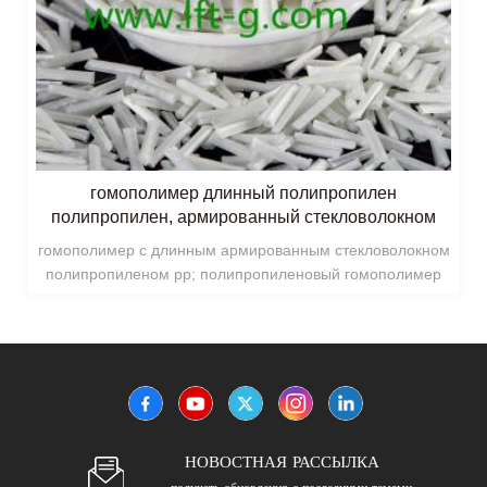
гомополимер длинный полипропилен
полипропилен, армированный стекловолокном
гомополимер с длинным армированным стекловолокном
полипропиленом pp; полипропиленовый гомополимер
длинное стекловолокно полимеризуется из одного
пропиленового мономера, с высокой кристалличностью,
хорошей механической прочностью и термостойкостью.
НОВОСТНАЯ РАССЫЛКА