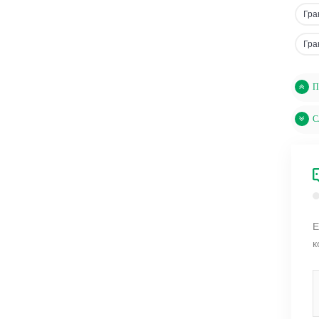
Гра
Гра
П
С
Е
к