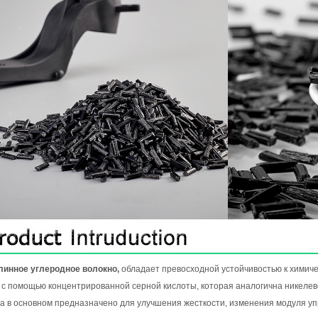
линное углеродное волокно,
обладает превосходной устойчивостью к химиче
 с помощью концентрированной серной кислоты, которая аналогична никеле
а в основном предназначено для улучшения жесткости, изменения модуля упр