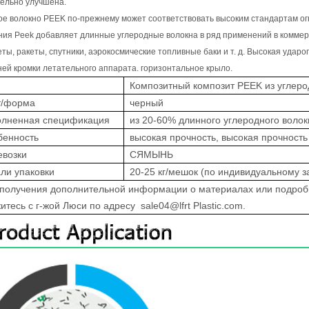
ельно улучшена.
е волокно PEEK по-прежнему может соответствовать высоким стандартам ог
ия Peek добавляет длинные углеродные волокна в ряд применений в коммерч
ты, ракеты, спутники, аэрокосмические топливные баки и т. д. Высокая уда
ей кромки летательного аппарата. горизонтальное крыло.
Композитный композит PEEK из углеро
т/форма
черный
олненная спецификация
из 20-60% длинного углеродного волок
бенность
высокая прочность, высокая прочность
евозки
СЯМЫНЬ
ли упаковки
20-25 кг/мешок (по индивидуальному з
 получения дополнительной информации о материалах или подроб
итесь с г-жой Люси по адресу
sale04@lfrt Plastic.com.