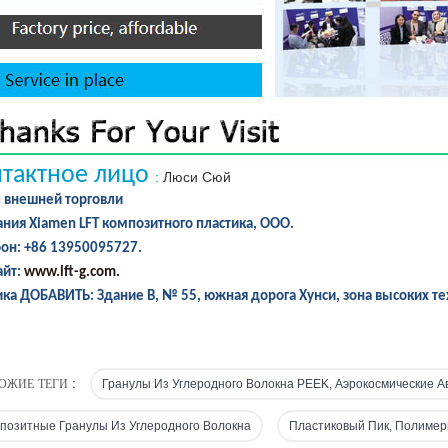
тактное лицо
:
Люси Сюй
 внешней торговли
ния Xiamen LFT композитного пластика, ООО.
он: +86 13950095727.
айт:
www.lft-g.com.
ка ДОБАВИТЬ: Здание B, № 55, южная дорога Хунси, зона высоких те
ОЖИЕ ТЕГИ :
Гранулы Из Углеродного Волокна PEEK, Аэрокосмические 
позитные Гранулы Из Углеродного Волокна
Пластиковый Пик, Полимер