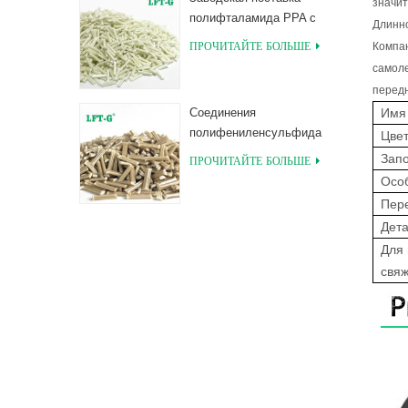
значит
полифталамида PPA с
Длинно
длинными
ПРОЧИТАЙТЕ БОЛЬШЕ
Компан
соединениями,
самоле
армированными
передн
стекловолокном
Имя
Соединения
полифениленсульфида
Цве
PPS, армированные
Зап
ПРОЧИТАЙТЕ БОЛЬШЕ
длинным
Осо
стекловолокном
Пер
Дета
Для
свяж