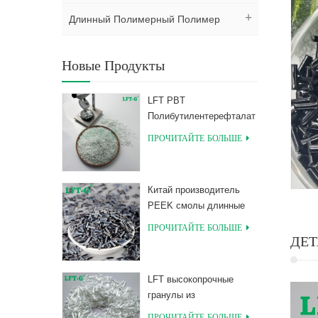
Длинный Полимерный Полимер
Новые Продукты
LFT PBT
Полибутилентерефталат
Композиты с длинным
ПРОЧИТАЙТЕ БОЛЬШЕ
стекловолокнистым
наполнителем
Китай производитель
PEEK смолы длинные
гранулы, армированные
ПРОЧИТАЙТЕ БОЛЬШЕ
углеродным волокном
ДЕТ
LFT высокопрочные
гранулы из
полимолочной кислоты
ПРОЧИТАЙТЕ БОЛЬШЕ