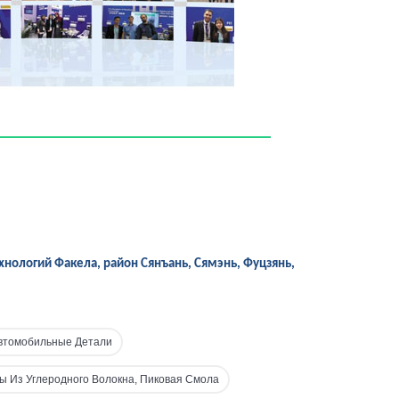
хнологий Факела, район Сянъань, Сямэнь, Фуцзянь,
Автомобильные Детали
ы Из Углеродного Волокна, Пиковая Смола