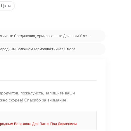
 Цвета
LFT Полиэфирэфиркетон С Высокими Свойствами, Термопластичные Соединения, Армированные Длинным Углеродным Волокном
леродным Волокном Термопластичная Смола
продуктов, пожалуйста, запишите ваши
жно скорее! Спасибо за внимание!
родным Волокном, Для Литья Под Давлением