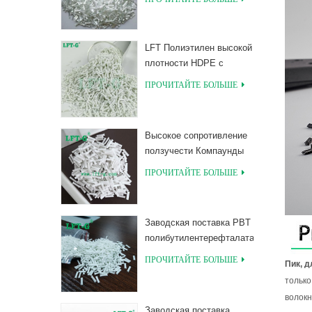
PLA, армированные
длинным
стекловолокном
LFT Полиэтилен высокой
плотности HDPE с
армированием длинным
ПРОЧИТАЙТЕ БОЛЬШЕ
стекловолокном
Высокое сопротивление
ползучести Компаунды
из длинного
ПРОЧИТАЙТЕ БОЛЬШЕ
стекловолокна,
наполненные MXD 6
Заводская поставка PBT
полибутилентерефталата
с длинными
ПРОЧИТАЙТЕ БОЛЬШЕ
Пик, д
соединениями,
только
армированными
волокн
стекловолокном
Заводская поставка