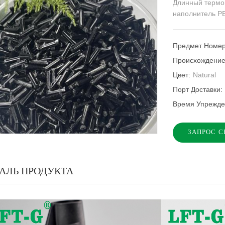
Длинный термо
наполнитель PE
Предмет Номер
Происхождение
Цвет:
Natural
Порт Доставки:
Время Упрежд
ЗАПРОС С
АЛЬ ПРОДУКТА