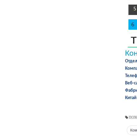
Кон
Отдел
Компа
Телеф
Веб-с
Фабри
Китай
ПОХ
Ком