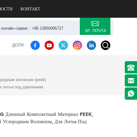
ВОСТИ
КОНТАКТ
7 онлайн сервис : +86 13950095727
ЭЛ. ПОЧТА
ДОЛЯ :
родным волокном (peek)
/
я литья под давлением
G Длинный Композитный Материал PEEK,
 Углеродным Волокном, Для Литья Под