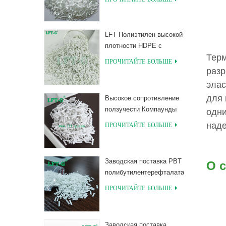
PLA, армированные
длинным
стекловолокном
LFT Полиэтилен высокой
плотности HDPE с
Терм
армированием длинным
ПРОЧИТАЙТЕ БОЛЬШЕ
стекловолокном
разр
элас
для 
Высокое сопротивление
ползучести Компаунды
одни
из длинного
ПРОЧИТАЙТЕ БОЛЬШЕ
наде
стекловолокна,
наполненные MXD 6
Заводская поставка PBT
О 
полибутилентерефталата
с длинными
ПРОЧИТАЙТЕ БОЛЬШЕ
соединениями,
армированными
стекловолокном
Заводская поставка