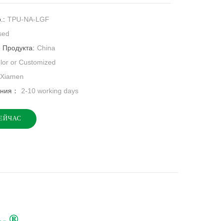
.:
TPU-NA-LGF
sed
 Продукта:
China
olor or Customized
Xiamen
ения：
2-10 working days
ЕЙЧАС