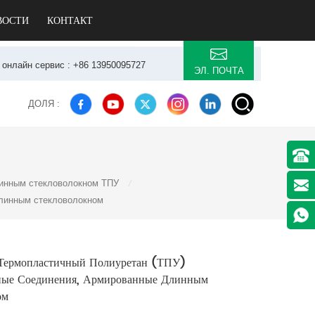
ВОСТИ
КОНТАКТ
7 онлайн сервис : +86 13950095727
ЭЛ. ПОЧТА
ДОЛЯ :
линным стекловолокном ТПУ
/
длинным стекловолокном
ермопластичный Полиуретан (ТПУ)
ные Соединения, Армированные Длинным
ом