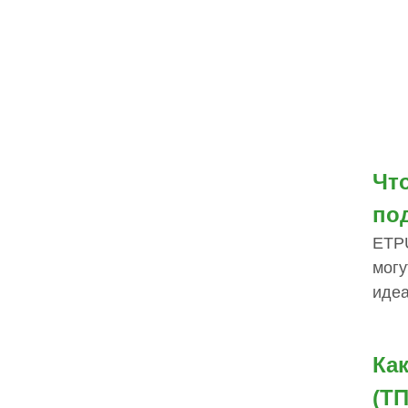
Чт
по
ETPU
могу
идеа
Ка
(ТП