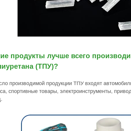
кие продукты лучше всего производи
лиуретана (ТПУ)?
сло производимой продукции ТПУ входят автомобил
са, спортивные товары, электроинструменты, приво
д.