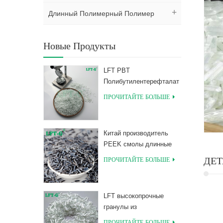
Длинный Полимерный Полимер
Новые Продукты
LFT PBT
Полибутилентерефталат
Композиты с длинным
ПРОЧИТАЙТЕ БОЛЬШЕ
стекловолокнистым
наполнителем
Китай производитель
PEEK смолы длинные
гранулы, армированные
ДЕТ
ПРОЧИТАЙТЕ БОЛЬШЕ
углеродным волокном
LFT высокопрочные
гранулы из
полимолочной кислоты
ПРОЧИТАЙТЕ БОЛЬШЕ