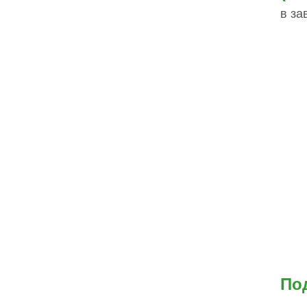
в за
По