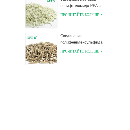
полифталамида PPA с
длинными
ПРОЧИТАЙТЕ БОЛЬШЕ
соединениями,
армированными
стекловолокном
Соединения
полифениленсульфида
PPS, армированные
ПРОЧИТАЙТЕ БОЛЬШЕ
длинным
стекловолокном