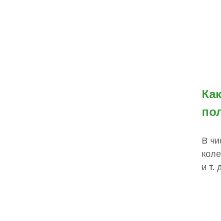
Ка
по
В чи
коле
и т. 