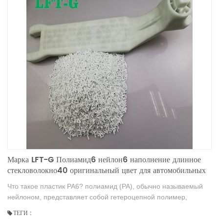
Марка LFT-G Полиамид6 нейлон6 наполнение длинное
стекловолокно40 оригинальный цвет для автомобильных
запчастей
Что такое пластик PA6? полиамид (PA), обычно называемый
нейлоном, представляет собой гетероцепной полимер,
содержащий амидную группу (-NHCo-) в основной цепи. Его
ТЕГИ :
можно разделить на алифатическую группу и ароматическую