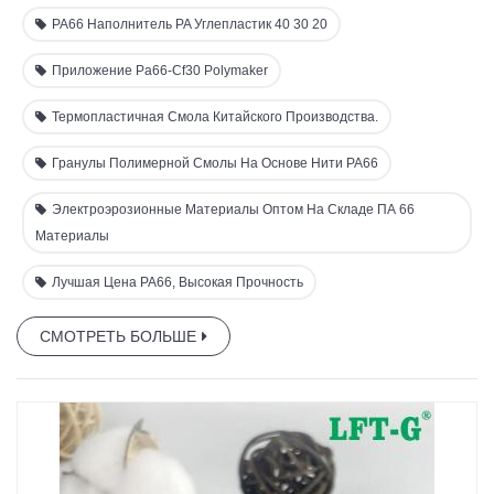
выдающиеся механические свойства, что делает его очень
PA66 Наполнитель PA Углепластик 40 30 20
устойчивым и идеальным для применений с высокими
нагрузками в условиях экстремальных температур. Этот
Приложение Pa66-Cf30 Polymaker
материал особенно подходит для компонентов, требующих
Термопластичная Смола Китайского Производства.
высокой прочности и долговечности в течение длительного
периода времени, таких как крышки и детали конструкций
Гранулы Полимерной Смолы На Основе Нити PA66
машин и транспортных средств.
Электроэрозионные Материалы Оптом На Складе ПА 66
Материалы
Лучшая Цена PA66, Высокая Прочность
СМОТРЕТЬ БОЛЬШЕ