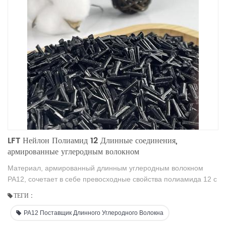
LFT Нейлон Полиамид 12 Длинные соединения,
армированные углеродным волокном
Материал, армированный длинным углеродным волокном
PA12, сочетает в себе превосходные свойства полиамида 12 с
прочностью и жесткостью длинных углеродных волокон. Этот
ТЕГИ :
высокопроизводительный композит обеспечивает
превосходную механическую прочность, ударопрочность и
PA12 Поставщик Длинного Углеродного Волокна
стабильность размеров, что делает его идеальным для