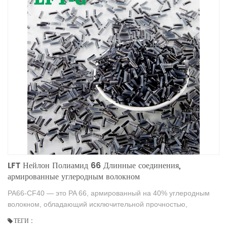
LFT Нейлон Полиамид 66 Длинные соединения,
армированные углеродным волокном
PA66-CF40 — это PA 66, армированный на 40% углеродным
волокном, обладающий исключительной прочностью,
сопротивлением ползучести, жесткостью и стабильностью
ТЕГИ :
размеров. После модификации PA66-CF40 демонстрирует