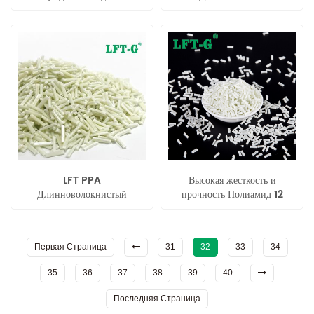
волокнистым наполнителем
гранулы
LFT PPA
Высокая жесткость и
Длинноволокнистый
прочность Полиамид 12
армированный полимер для
наполнитель
долговечного применения
длинноволокнистые
соединения
Первая Страница
31
32
33
34
35
36
37
38
39
40
Последняя Страница