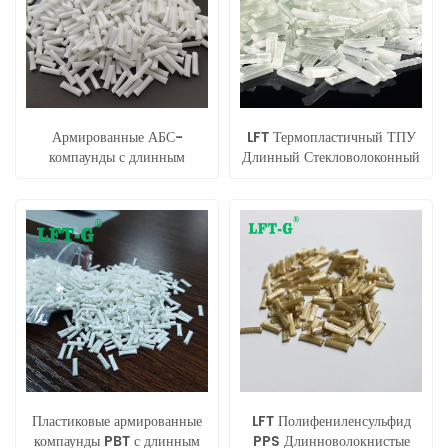
Армированные АБС-
LFT Термопластичный ТПУ
компаунды с длинным
Длинный Стекловолоконный
стекловолокном для
Композитный Литьевой
автомобильных деталей
Пресс
Пластиковые армированные
LFT Полифениленсульфид
компаунды PBT с длинным
PPS Длинноволокнистые