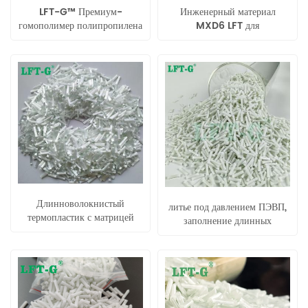
LFT-G™ Премиум-
Инженерный материал
гомополимер полипропилена
MXD6 LFT для
(ПП), армированный
автомобилестроения и
длинным углеродным
электроники
волокном, для
высокопроизводительных
применений
Длинноволокнистый
литье под давлением ПЭВП,
термопластик с матрицей
заполнение длинных
PLA на биооснове
стекловолоконных
термопластичных
соединений